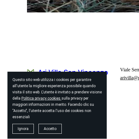
Viale Ser
Ari Villa San Vincenzo
arivilla
Questo sito web utilizza i cookies per garantire
appartamenti
all'utente la migliore esperienza possibile quando
visita il sito web. L'utente è invitato a prendere visione
vacanze
della
Politica privacy cookies
sulla privacy per
maggiori informazioni in merito. Facendo clic su
Cookies
Politica sulla privacy
"Accetto", l'utente accetta l'uso dei cookies non
essenziali
© 2026
Ari Villa San Vincenzo
Ignora
Accetto