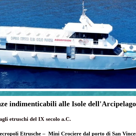
ze indimenticabili alle Isole dell'Arcipelag
gli etruschi del IX secolo a.C.
ecropoli Etrusche – Mini Crociere dal porto di San Vince