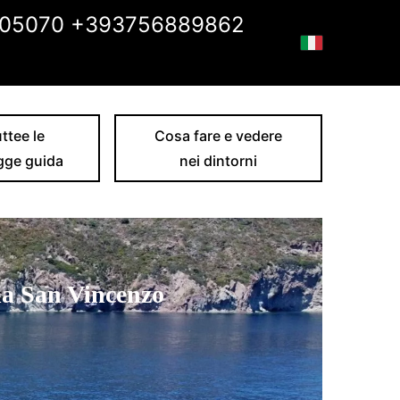
05070 +393756889862
ttee le
Cosa fare e vedere
gge guida
nei dintorni
da San Vincenzo