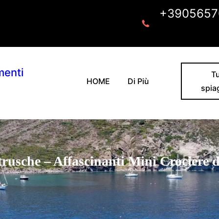
+3905657
menti
Tu
HOME
Di Più
spia
trusche – Affascinanti Mini Crociere 