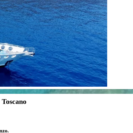
o Toscano
nzo.