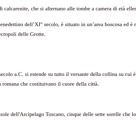
i calcarenite, che si alternano alle tombe a camera di età ellen
edettino dell’XI° secolo, è situato in un’area boscosa ed è r
cropoli delle Grotte.
colo a.C. si estende su tutto il versante della collina su cui è
di epoca romana che costituivano il cuore della città.
 isole dell'Arcipelago Toscano, cinque delle sette sorelle che 