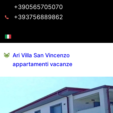
+390565705070
+393756889862
Ari Villa San Vincenzo
appartamenti vacanze