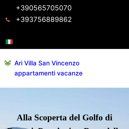
+390565705070
+393756889862
Ari Villa San Vincenzo
appartamenti vacanze
Alla Scoperta del Golfo di