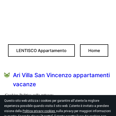
LENTISCO Appartamento
Home
Ari Villa San Vincenzo appartamenti
vacanze
Cookies
Politica sulla privacy
Questo sito web utilizza i cookies per garantire all'utente la migliore
esperienza possibile quando visita il sito web. L'utente è invitato a prendere
Viale Serristori 23 Via del Corallo 1/3
visione della
Politica privacy cookies
sulla privacy per maggiori informazioni
arivilla@mail.com