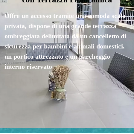
Offre un accesso tramite una comoda scala
privata,
d
ispone di una grande terrazza
ombreggiata delimitata da un cancelletto di
sicurezza per bambini e animali domestici,
un portico attrezzato e un parcheggio
interno riservato