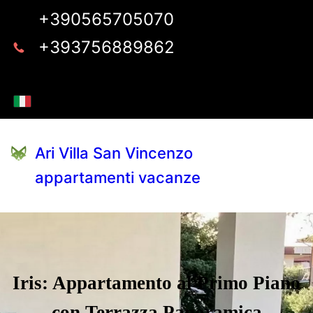
+390565705070
+393756889862
Ari Villa San Vincenzo
appartamenti vacanze
Iris: Appartamento al Primo Piano
con Terrazza Panoramica