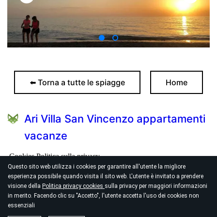
⬅️ Torna a tutte le spiagge
Home
Ari Villa San Vincenzo appartamenti
vacanze
Cookies
Politica sulla privacy
Questo sito web utilizza i cookies per garantire all'utente la migliore
esperienza possibile quando visita il sito web. L'utente è invitato a prendere
Viale Serristori 23 Via del Corallo 1/3
visione della
Politica privacy cookies
sulla privacy per maggiori informazioni
arivilla@mail.com
in merito. Facendo clic su "Accetto", l'utente accetta l'uso dei cookies non
essenziali
© 2026
Ari Villa San Vincenzo