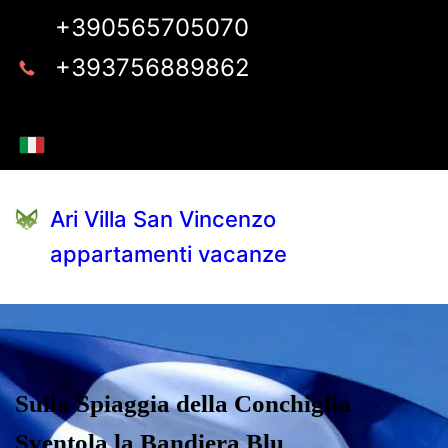
+390565705070
+393756889862
Ari Villa San Vincenzo
appartamenti vacanze
Sulla Spiaggia della Conchiglia
Sventola la Bandiera Blu