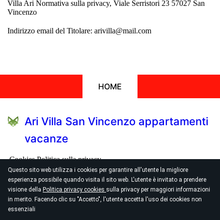
Villa Ari Normativa sulla privacy, Viale Serristori 23 57027 San
Vincenzo
Indirizzo email del Titolare: arivilla@mail.com
HOME
Ari Villa San Vincenzo appartamenti
vacanze
Cookies
Politica sulla privacy
Questo sito web utilizza i cookies per garantire all'utente la migliore
esperienza possibile quando visita il sito web. L'utente è invitato a prendere
Viale Serristori 23 Via del Corallo 1/3
visione della
Politica privacy cookies
sulla privacy per maggiori informazioni
arivilla@mail.com
in merito. Facendo clic su "Accetto", l'utente accetta l'uso dei cookies non
essenziali