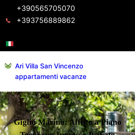
+390565705070
+393756889862
Ari Villa San Vincenzo
appartamenti vacanze
Giglio Marino: Affitto a Piano
Terra con Ingresso Privato