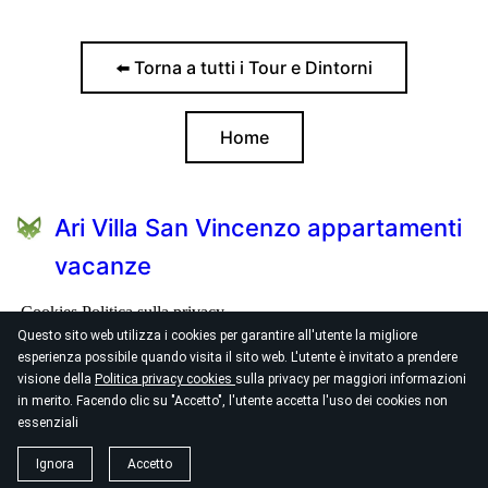
⬅️ Torna a tutti i Tour e Dintorni
Home
Ari Villa San Vincenzo appartamenti
vacanze
Cookies
Politica sulla privacy
Questo sito web utilizza i cookies per garantire all'utente la migliore
esperienza possibile quando visita il sito web. L'utente è invitato a prendere
Viale Serristori 23 Via del Corallo 1/3
visione della
Politica privacy cookies
sulla privacy per maggiori informazioni
arivilla@mail.com
in merito. Facendo clic su "Accetto", l'utente accetta l'uso dei cookies non
essenziali
© 2026
Ari Villa San Vincenzo
Ignora
Accetto