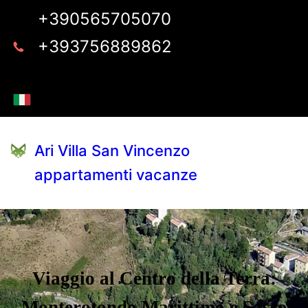
+390565705070
+393756889862
Ari Villa San Vincenzo
appartamenti vacanze
Viaggio al Centro della Terra:
Monterotondo Marittimo e Sasso