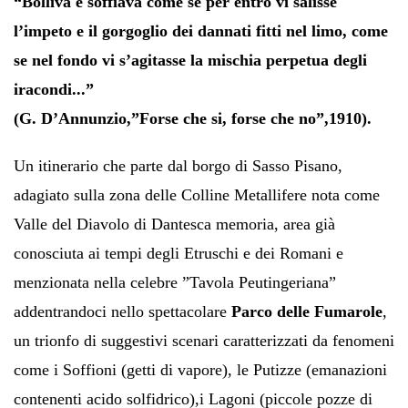
“Bolliva e soffiava
come se per entro vi salisse
l’impeto e il gorgoglio dei dannati fitti nel limo, come
se nel fondo vi s’agitasse la mischia perpetua degli
iracondi...”
(G. D’Annunzio,”Forse che si, forse che no”,1910)
.
Un itinerario che parte dal borgo di Sasso Pisano,
adagiato sulla zona delle Colline Metallifere nota come
Valle del Diavolo di Dantesca memoria, area già
conosciuta ai tempi degli Etruschi e dei Romani e
menzionata nella celebre ”Tavola Peutingeriana”
addentrandoci nello spettacolare
Parco delle Fumarole
,
un trionfo di suggestivi scenari caratterizzati da fenomeni
come i Soffioni (getti di vapore), le Putizze (emanazioni
contenenti acido solfidrico),i Lagoni (piccole pozze di