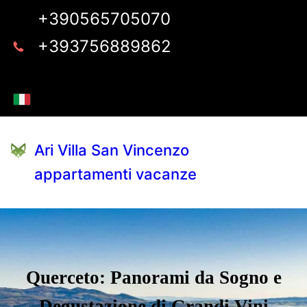
+390565705070
+393756889862
Ari Villa San Vincenzo
appartamenti vacanze
Querceto: Panorami da Sogno e
Degustazione di Grandi Vini