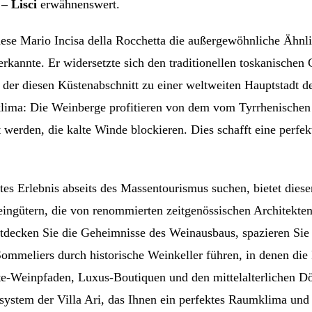
 – Lisci
erwähnenswert.
hese Mario Incisa della Rocchetta die außergewöhnliche Ähnl
rkannte. Er widersetzte sich den traditionellen toskanischen
, der diesen Küstenabschnitt zu einer weltweiten Hauptstadt
lima: Die Weinberge profitieren von dem vom Tyrrhenischen M
t werden, die kalte Winde blockieren. Dies schafft eine perf
tes Erlebnis abseits des Massentourismus suchen, bietet dieser
eingütern, die von renommierten zeitgenössischen Architekt
tdecken Sie die Geheimnisse des Weinausbaus, spazieren Sie
 Sommeliers durch historische Weinkeller führen, in denen d
te-Weinpfaden, Luxus-Boutiquen und den mittelalterlichen D
tem der Villa Ari, das Ihnen ein perfektes Raumklima und 