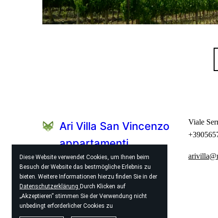
Viale Ser
Ari Villa San Vincenzo
+390565
appartamenti
arivilla
Diese Website verwendet Cookies, um Ihnen beim
vacanze
Besuch der Website das bestmögliche Erlebnis zu
bieten. Weitere Informationen hierzu finden Sie in der
Template build 2023 by ari id 107289
Datenschutzerklärun
g
Durch Klicken auf
„Akzeptieren” stimmen Sie der Verwendung nicht
unbedingt erforderlicher Cookies zu