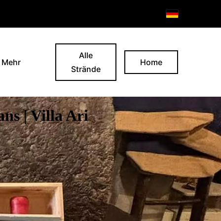
Alle
Mehr
Home
Strände
an
s | Villa Ari